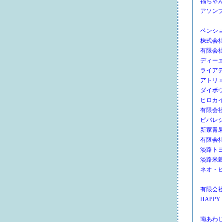
福ちゃ
アソン
ペンシ
株式会
有限会
ディー
ライア
アトリ
ダイボ
ヒロカ
有限会
ビバレ
新家青
有限会
淡路ト
淡路米
ネオ・
有限会
HAPPY
南あわ