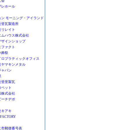
ん会
ブレホール
ョン モーニング・アイランド
社登瓦製造所
社リレイト
エムハウス株式会社
デザインショップ
エファクト
ウ葬祭
イロプラティックオフィス
社ヤマキンメタル
ジャパン
果
社登里製瓦
ヨペット
穀株式会社
ビーチデポ
社キアキ
 FACTORY
じ市郵便番号表