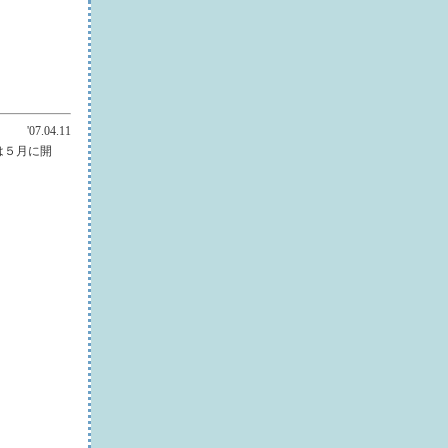
'07.04.11
は５月に開