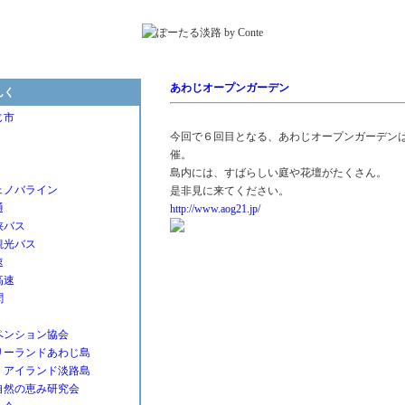
あわじオープンガーデン
んく
じ市
今回で６回目となる、あわじオープンガーデン
催。
島内には、すばらしい庭や花壇がたくさん。
ェノバライン
是非見に来てください。
通
http://www.aog21.jp/
峡バス
観光バス
速
高速
聞
ペンション協会
リーランドあわじ島
・アイランド淡路島
自然の恵み研究会