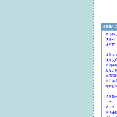
淡路島り
南あわ
淡路市
洲本市
淡路ジ
淡路交
本四海
みなと
本四高
西日本
神戸新
淡路島
ファミ
キッズ
南淡路